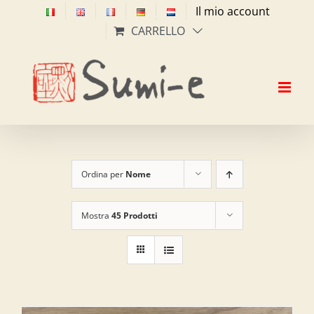
Salta
Il mio account
al
CARRELLO
contenuto
Ordina per
Nome
Mostra
45 Prodotti