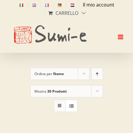
Salta
Il mio account
al
CARRELLO
contenuto
Ordina per
Nome
Mostra
30 Prodotti