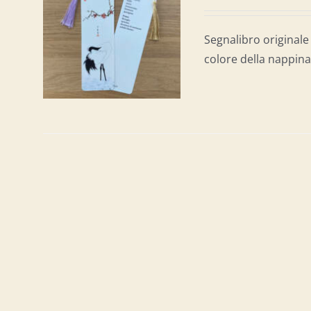
AL
/
Segnalibro originale 
colore della nappina 