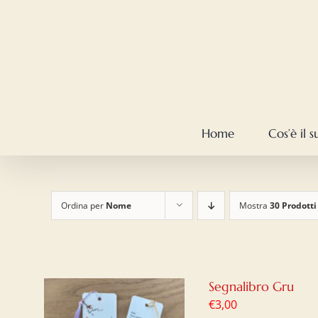
Salta
al
contenuto
Home
Cos’è il 
Ordina per
Nome
Mostra
30 Prodotti
Segnalibro Gru
€
3,00