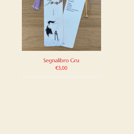
LO
/
Segnalibro Gru
€
3,00