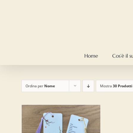
Salta
al
contenuto
Home
Cos’è il 
Ordina per
Nome
Mostra
30 Prodotti