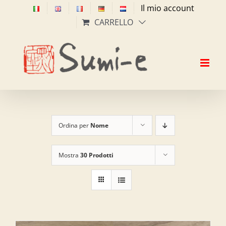
Salta
Il mio account
al
CARRELLO
contenuto
Ordina per
Nome
Mostra
30 Prodotti