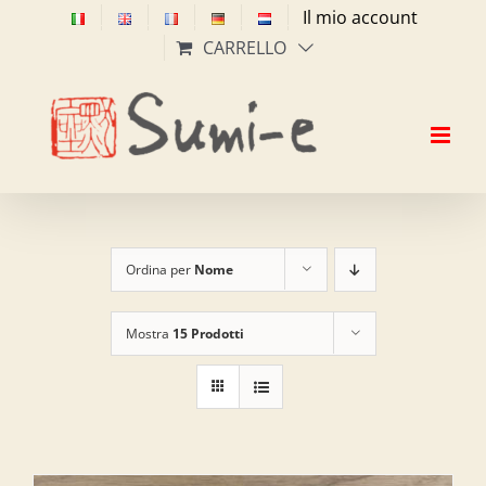
Salta
Il mio account
al
CARRELLO
contenuto
Ordina per
Nome
Mostra
15 Prodotti