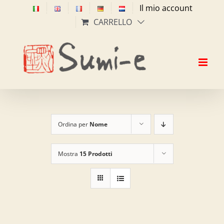
Salta
Il mio account
al
CARRELLO
contenuto
Ordina per
Nome
Mostra
15 Prodotti