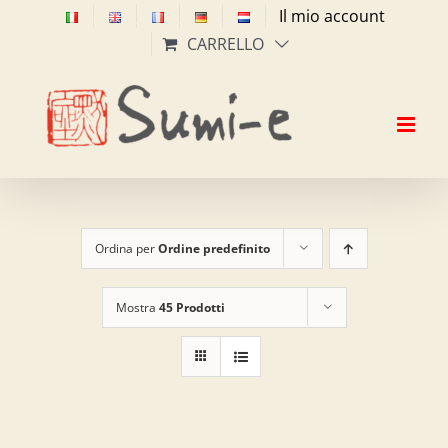
Salta
Il mio account
al
CARRELLO
contenuto
Ordina per
Ordine predefinito
Mostra
45 Prodotti