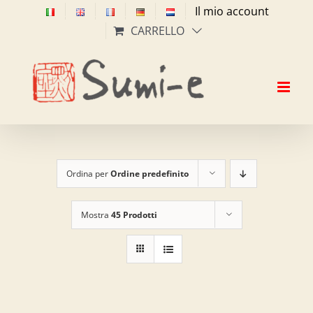
Salta
Il mio account
al
CARRELLO
contenuto
Ordina per
Ordine predefinito
Mostra
45 Prodotti