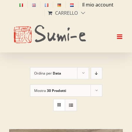
Salta
Il mio account
al
CARRELLO
contenuto
Ordina per
Data
Mostra
30 Prodotti