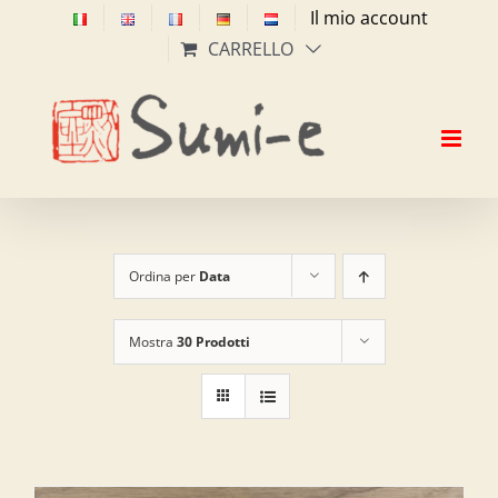
Salta
Il mio account
al
CARRELLO
contenuto
Ordina per
Data
Mostra
30 Prodotti