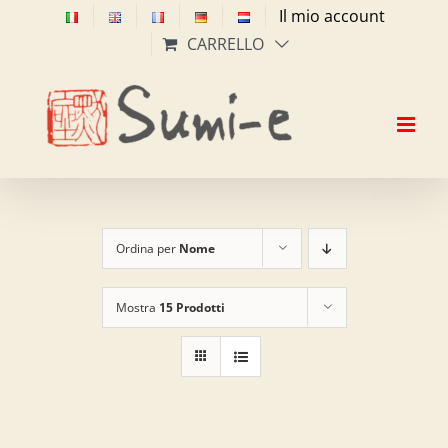
Salta
Il mio account
al
CARRELLO
contenuto
Ordina per
Nome
Mostra
15 Prodotti