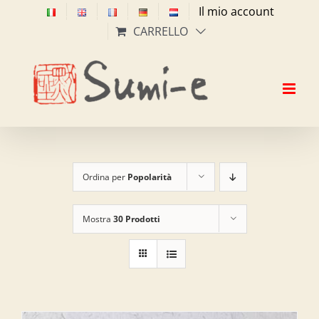
Salta
Il mio account
al
CARRELLO
contenuto
Ordina per
Popolarità
Mostra
30 Prodotti