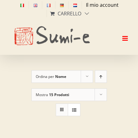
Salta
Il mio account
al
CARRELLO
contenuto
Ordina per
Nome
Mostra
15 Prodotti