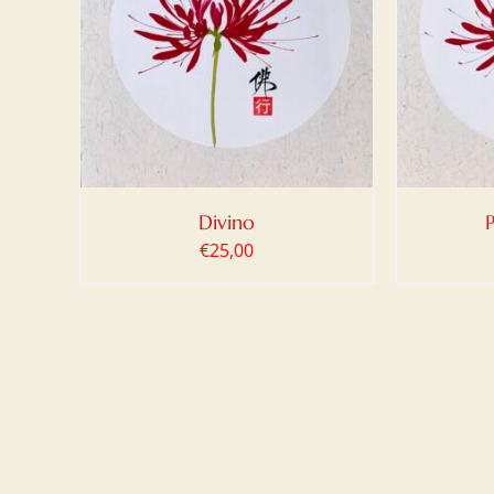
LO
/
AGGIUNGI AL CARRELLO
/
DETTAGLI
Divino
€
25,00