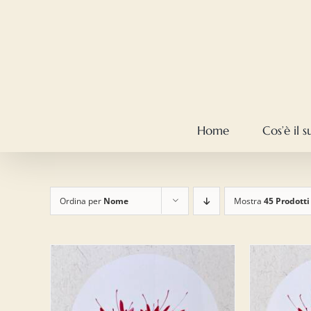
Salta
al
contenuto
Home
Cos’è il 
Ordina per
Nome
Mostra
45 Prodotti