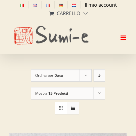
Salta
Il mio account
al
CARRELLO
contenuto
Ordina per
Data
Mostra
15 Prodotti