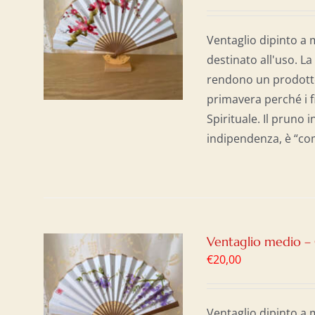
AL
/
Ventaglio dipinto a 
destinato all'uso. La
rendono un prodotto
primavera perché i f
Spirituale. Il pruno
indipendenza, è “com
Ventaglio medio – 
€
20,00
AL
/
Ventaglio dipinto a 