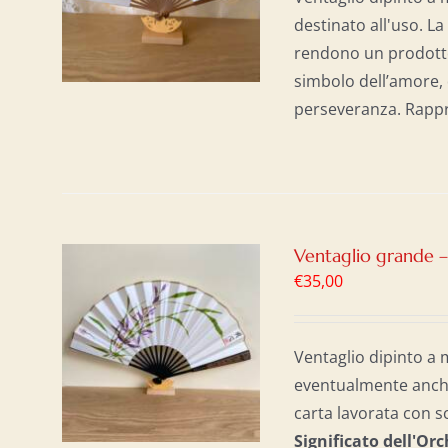
destinato all'uso. La
rendono un prodotto
simbolo dell’amore, d
perseveranza. Rappres
Ventaglio grande 
€
35,00
AL
/
Ventaglio dipinto a 
eventualmente anche 
carta lavorata con s
Significato dell'Or