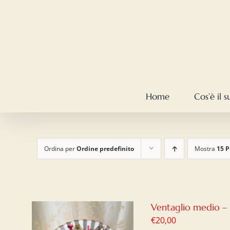
Salta
al
contenuto
Home
Cos’è il 
Ordina per
Ordine predefinito
Mostra
15 P
Ventaglio medio –
€
20,00