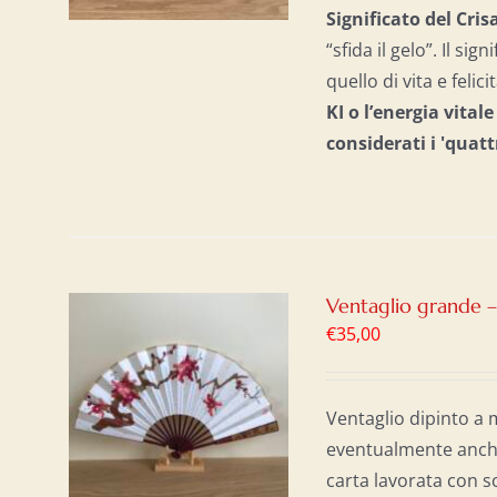
Significato del Cr
“sfida il gelo”. Il si
quello di vita e felici
KI o l’energia vital
considerati i 'quatt
Ventaglio grande 
€
35,00
AL
/
Ventaglio dipinto a 
eventualmente anche 
carta lavorata con s