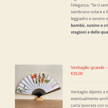
l’eleganza. “Se ti sen
sembrano volare e li
leggiadro e sereno e 
bambù, susino e cri
stagioni e delle qu
Ventaglio grande 
€
35,00
AL
/
Ventaglio dipinto a 
eventualmente anche 
carta lavorata con s