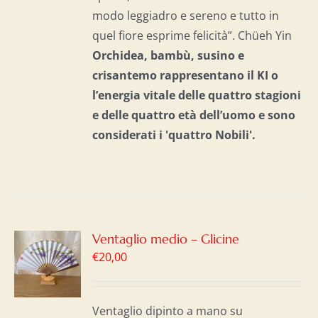
modo leggiadro e sereno e tutto in
quel fiore esprime felicità”. Chüeh Yin
Orchidea, bambù, susino e
crisantemo rappresentano il KI o
l’energia vitale delle quattro stagioni
e delle quattro età dell’uomo e
sono
considerati i 'quattro Nobili'.
GI
Ventaglio medio – Glicine
€
20,00
LO
I
Ventaglio dipinto a mano su