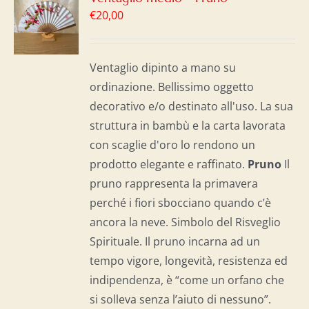
€
20,00
LO
I
Ventaglio dipinto a mano su
ordinazione. Bellissimo oggetto
decorativo e/o destinato all'uso. La sua
struttura in bambù e la carta lavorata
con scaglie d'oro lo rendono un
prodotto elegante e raffinato.
Pruno
Il
pruno rappresenta la primavera
perché i fiori sbocciano quando c’è
ancora la neve. Simbolo del Risveglio
Spirituale. Il pruno incarna ad un
tempo vigore, longevità, resistenza ed
indipendenza, è “come un orfano che
si solleva senza l’aiuto di nessuno”.