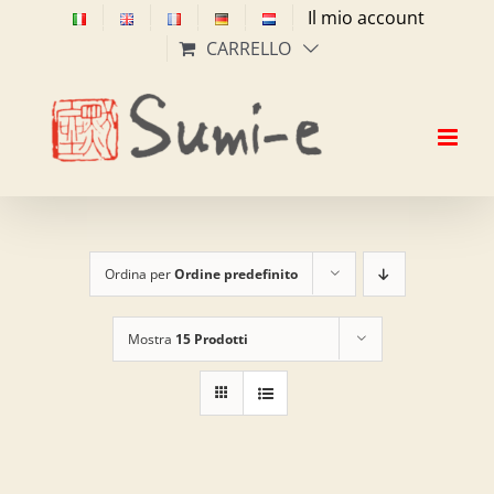
Salta
Il mio account
al
CARRELLO
contenuto
Ordina per
Ordine predefinito
Mostra
15 Prodotti