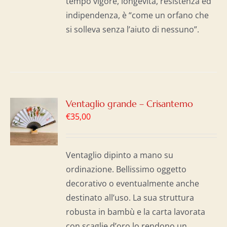
tempo vigore, longevità, resistenza ed
indipendenza, è “come un orfano che
si solleva senza l’aiuto di nessuno”.
GI
Ventaglio grande – Crisantemo
€
35,00
LO
I
Ventaglio dipinto a mano su
ordinazione. Bellissimo oggetto
decorativo o eventualmente anche
destinato all’uso. La sua struttura
robusta in bambù e la carta lavorata
con scaglie d’oro lo rendono un