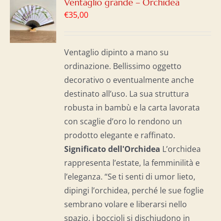
GI
Ventaglio grande – Orchidea
€
35,00
LO
I
Ventaglio dipinto a mano su
ordinazione. Bellissimo oggetto
decorativo o eventualmente anche
destinato all’uso. La sua struttura
robusta in bambù e la carta lavorata
con scaglie d’oro lo rendono un
prodotto elegante e raffinato.
Significato dell'Orchidea
L’orchidea
rappresenta l’estate, la femminilità e
l’eleganza. “Se ti senti di umor lieto,
dipingi l’orchidea, perché le sue foglie
sembrano volare e liberarsi nello
spazio, i boccioli si dischiudono in