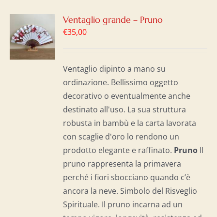
GI
Ventaglio grande – Pruno
€
35,00
LO
I
Ventaglio dipinto a mano su
ordinazione. Bellissimo oggetto
decorativo o eventualmente anche
destinato all'uso. La sua struttura
robusta in bambù e la carta lavorata
con scaglie d'oro lo rendono un
prodotto elegante e raffinato.
Pruno
Il
pruno rappresenta la primavera
perché i fiori sbocciano quando c’è
ancora la neve. Simbolo del Risveglio
Spirituale. Il pruno incarna ad un