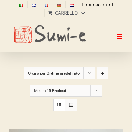
Salta
Il mio account
al
CARRELLO
contenuto
Ordina per
Ordine predefinito
Mostra
15 Prodotti