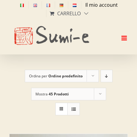
Salta
Il mio account
al
CARRELLO
contenuto
Ordina per
Ordine predefinito
Mostra
45 Prodotti