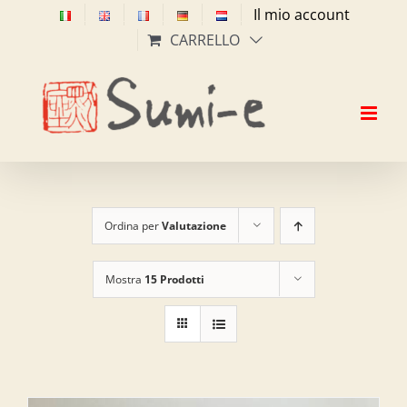
Salta
Il mio account
al
CARRELLO
contenuto
Ordina per
Valutazione
Mostra
15 Prodotti