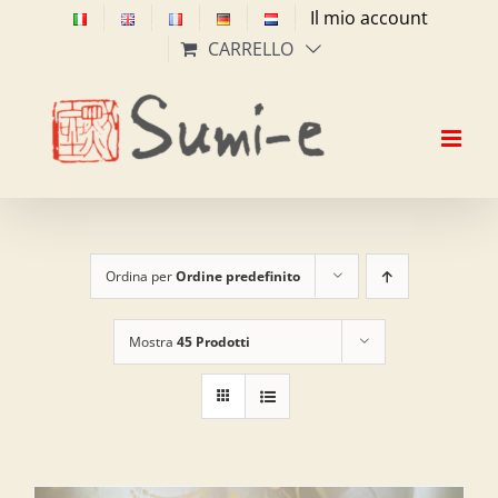
Salta
Il mio account
al
CARRELLO
contenuto
Ordina per
Ordine predefinito
Mostra
45 Prodotti