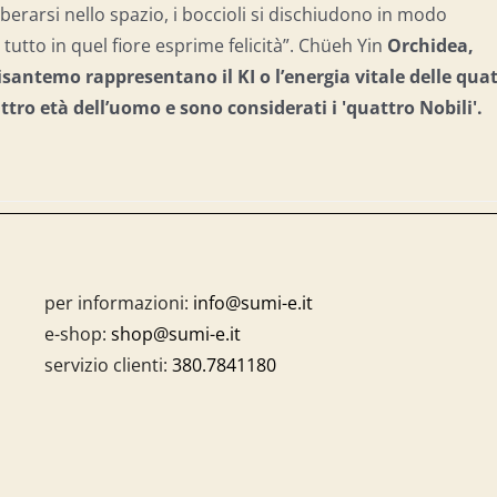
berarsi nello spazio, i boccioli si dischiudono in modo
tutto in quel fiore esprime felicità”. Chüeh Yin
Orchidea,
santemo rappresentano il KI o l’energia vitale delle qua
attro età dell’uomo e
sono considerati i 'quattro Nobili'.
per informazioni:
info@sumi-e.it
e-shop:
shop@sumi-e.it
servizio clienti:
380.7841180