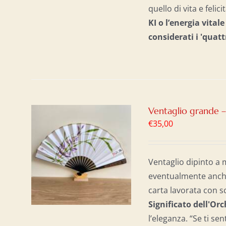
quello di vita e felici
KI o l’energia vital
considerati i 'quatt
Ventaglio grande 
€
35,00
AL
/
Ventaglio dipinto a 
eventualmente anche 
carta lavorata con s
Significato dell'Or
l’eleganza. “Se ti sen