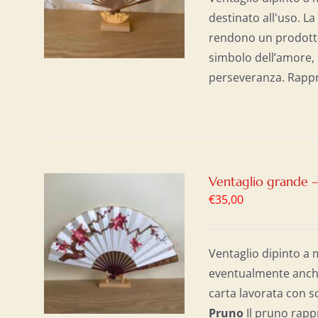
destinato all'uso. La
rendono un prodotto
simbolo dell’amore, d
perseveranza. Rappres
Ventaglio grande 
€
35,00
AL
/
Ventaglio dipinto a 
eventualmente anche 
carta lavorata con s
Pruno
Il pruno rapp