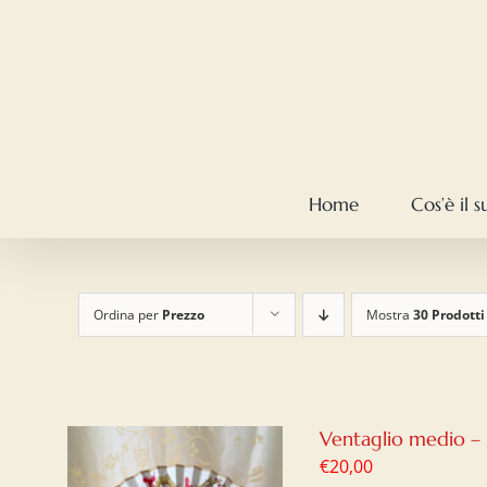
Salta
al
contenuto
Home
Cos’è il 
Ordina per
Prezzo
Mostra
30 Prodotti
Ventaglio medio –
€
20,00