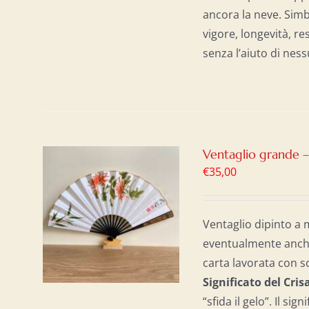
ancora la neve. Simb
vigore, longevità, r
senza l’aiuto di nes
Ventaglio grande 
€
35,00
AL
/
Ventaglio dipinto a 
eventualmente anche 
carta lavorata con s
Significato del Cr
“sfida il gelo”. Il si