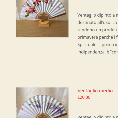
AL
/
Ventaglio dipinto a 
destinato all'uso. La
rendono un prodotto
primavera perché i f
Spirituale. Il pruno
indipendenza, è “com
Ventaglio medio – 
€
20,00
AL
/
Ventaglio dipinto a 