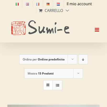
Salta
Il mio account
al
CARRELLO
contenuto
Ordina per
Ordine predefinito
Mostra
15 Prodotti