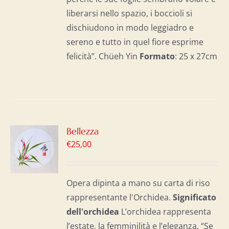
liberarsi nello spazio, i boccioli si
dischiudono in modo leggiadro e
sereno e tutto in quel fiore esprime
felicità”. Chüeh Yin
Formato
: 25 x 27cm
GI
Bellezza
€
25,00
LO
I
Opera dipinta a mano su carta di riso
rappresentante l'Orchidea.
Significato
dell'o
rchidea
L’orchidea rappresenta
l’estate, la femminilità e l’eleganza. “Se