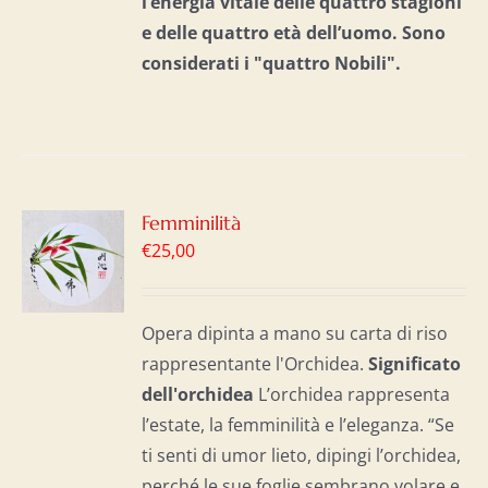
l’energia vitale delle quattro stagioni
e delle quattro età dell’uomo. S
ono
considerati i "quattro Nobili".
GI
Femminilità
€
25,00
LO
I
Opera dipinta a mano su carta di riso
rappresentante l'Orchidea.
Significato
dell'o
rchidea
L’orchidea rappresenta
l’estate, la femminilità e l’eleganza. “Se
ti senti di umor lieto, dipingi l’orchidea,
perché le sue foglie sembrano volare e