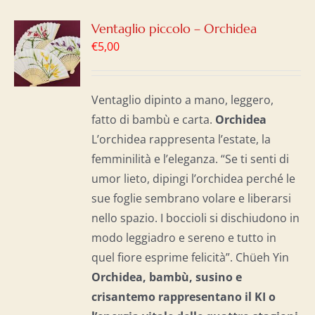
GI
Ventaglio piccolo – Orchidea
€
5,00
LO
I
Ventaglio dipinto a mano, leggero,
fatto di bambù e carta.
Orchidea
L’orchidea rappresenta l’estate, la
femminilità e l’eleganza. “Se ti senti di
umor lieto, dipingi l’orchidea perché le
sue foglie sembrano volare e liberarsi
nello spazio. I boccioli si dischiudono in
modo leggiadro e sereno e tutto in
quel fiore esprime felicità”. Chüeh Yin
Orchidea, bambù, susino e
crisantemo rappresentano il KI o