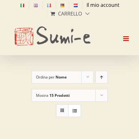
Salta
Il mio account
al
CARRELLO
contenuto
Ordina per
Nome
Mostra
15 Prodotti