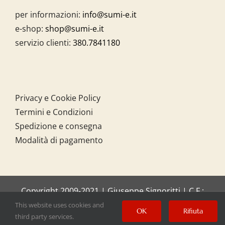
per informazioni:
info@sumi-e.it
e-shop:
shop@sumi-e.it
servizio clienti:
380.7841180
Privacy e Cookie Policy
Termini e Condizioni
Spedizione e consegna
Modalità di pagamento
Copyright 2009-2021 | Giuseppe Signoritti | C.F.:
SGNGPP61C20I158O
This website uses cookies and
OK
Rifiuta
third party services.