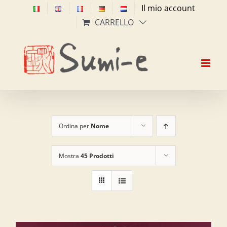
Salta
Il mio account
al
CARRELLO
contenuto
Ordina per
Nome
Mostra
45 Prodotti