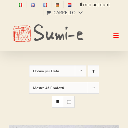
Salta
Il mio account
al
CARRELLO
contenuto
Ordina per
Data
Mostra
45 Prodotti