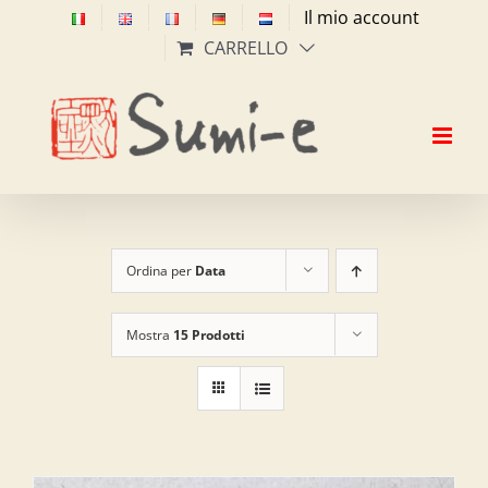
Salta
Il mio account
al
CARRELLO
contenuto
Ordina per
Data
Mostra
15 Prodotti