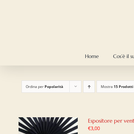
Salta
al
contenuto
Home
Cos’è il 
Ordina per
Popolarità
Mostra
15 Prodotti
Espositore per ven
€
3,00