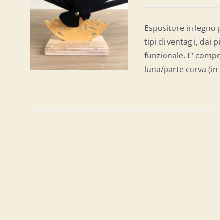
AL
/
Espositore in legno 
tipi di ventagli, dai 
funzionale. E' compo
luna/parte curva (in p