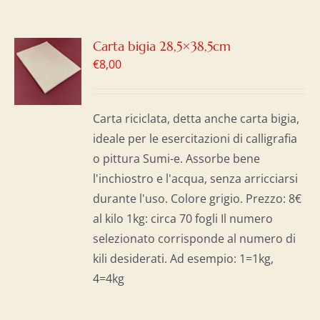
GI
Carta bigia 28,5×38,5cm
€
8,00
LO
I
Carta riciclata, detta anche carta bigia,
ideale per le esercitazioni di calligrafia
o pittura Sumi-e. Assorbe bene
l'inchiostro e l'acqua, senza arricciarsi
durante l'uso. Colore grigio. Prezzo: 8€
al kilo 1kg: circa 70 fogli Il numero
selezionato corrisponde al numero di
kili desiderati. Ad esempio: 1=1kg,
4=4kg