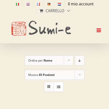
Salta
Il mio account
al
CARRELLO
contenuto
Ordina per
Nome
Mostra
45 Prodotti