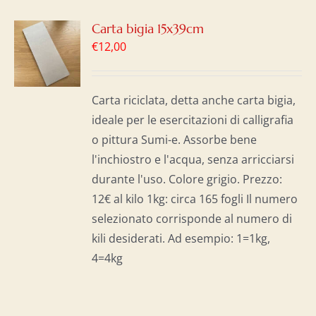
GI
Carta bigia 15x39cm
€
12,00
LO
I
Carta riciclata, detta anche carta bigia,
ideale per le esercitazioni di calligrafia
o pittura Sumi-e. Assorbe bene
l'inchiostro e l'acqua, senza arricciarsi
durante l'uso. Colore grigio. Prezzo:
12€ al kilo 1kg: circa 165 fogli Il numero
selezionato corrisponde al numero di
kili desiderati. Ad esempio: 1=1kg,
4=4kg