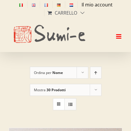
Salta
Il mio account
al
CARRELLO
contenuto
Ordina per
Nome
Mostra
30 Prodotti