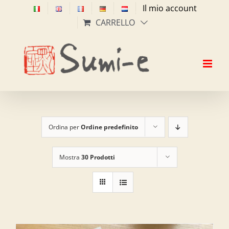
Salta
Il mio account
al
CARRELLO
contenuto
Ordina per
Ordine predefinito
Mostra
30 Prodotti