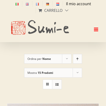
Salta
Il mio account
al
CARRELLO
contenuto
Ordina per
Nome
Mostra
15 Prodotti