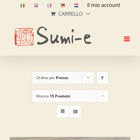
Salta
Il mio account
al
CARRELLO
contenuto
Ordina per
Prezzo
Mostra
15 Prodotti