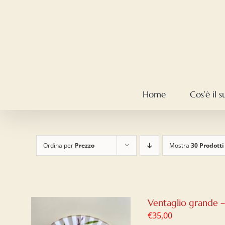
Salta
al
contenuto
Home
Cos’è il 
Ordina per
Prezzo
Mostra
30 Prodotti
Ventaglio grande 
€
35,00