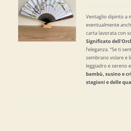
AL
/
Ventaglio dipinto a 
eventualmente anche 
carta lavorata con s
Significato dell'Or
l’eleganza. “Se ti sen
sembrano volare e li
leggiadro e sereno e 
bambù, susino e cri
stagioni e delle qu