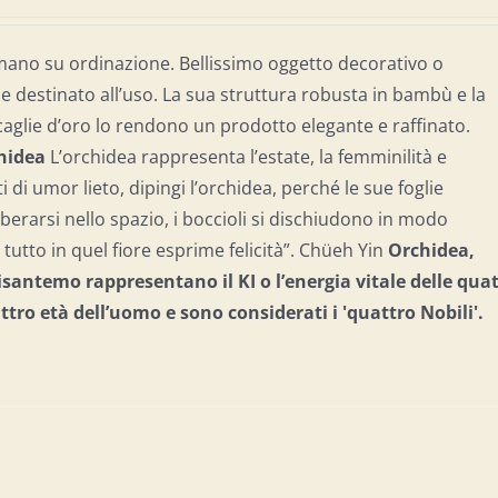
mano su ordinazione. Bellissimo oggetto decorativo o
destinato all’uso. La sua struttura robusta in bambù e la
caglie d’oro lo rendono un prodotto elegante e raffinato.
chidea
L’orchidea rappresenta l’estate, la femminilità e
ti di umor lieto, dipingi l’orchidea, perché le sue foglie
berarsi nello spazio, i boccioli si dischiudono in modo
tutto in quel fiore esprime felicità”. Chüeh Yin
Orchidea,
santemo rappresentano il KI o l’energia vitale delle qua
attro età dell’uomo e
sono considerati i 'quattro Nobili'.