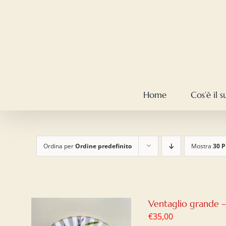
Salta
al
contenuto
Home
Cos’è il 
Ordina per
Ordine predefinito
Mostra
30 P
Ventaglio grande 
€
35,00