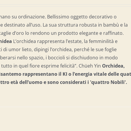
mano su ordinazione. Bellissimo oggetto decorativo o
destinato all’uso. La sua struttura robusta in bambù e la
caglie d’oro lo rendono un prodotto elegante e raffinato.
chidea
L’orchidea rappresenta l’estate, la femminilità e
ti di umor lieto, dipingi l’orchidea, perché le sue foglie
berarsi nello spazio, i boccioli si dischiudono in modo
tutto in quel fiore esprime felicità”. Chüeh Yin
Orchidea,
santemo rappresentano il KI o l’energia vitale delle qua
attro età dell’uomo e
sono considerati i 'quattro Nobili'.