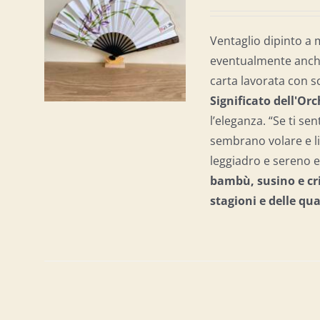
AL
/
Ventaglio dipinto a 
eventualmente anche 
carta lavorata con s
Significato dell'Or
l’eleganza. “Se ti sen
sembrano volare e li
leggiadro e sereno e 
bambù, susino e cri
stagioni e delle qu