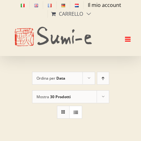
Salta
Il mio account
al
CARRELLO
contenuto
Ordina per
Data
Mostra
30 Prodotti