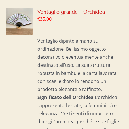
GI
Ventaglio grande – Orchidea
€
35,00
LO
I
Ventaglio dipinto a mano su
ordinazione. Bellissimo oggetto
decorativo o eventualmente anche
destinato all’uso. La sua struttura
robusta in bambù e la carta lavorata
con scaglie d’oro lo rendono un
prodotto elegante e raffinato.
Significato dell'Orchidea
L’orchidea
rappresenta l’estate, la femminilità e
l’eleganza. “Se ti senti di umor lieto,
dipingi l’orchidea, perché le sue foglie