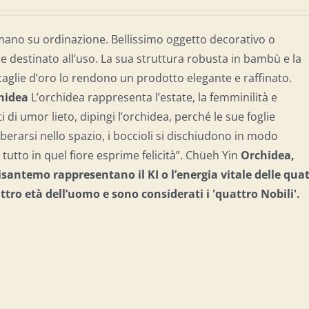
mano su ordinazione. Bellissimo oggetto decorativo o
destinato all’uso. La sua struttura robusta in bambù e la
caglie d’oro lo rendono un prodotto elegante e raffinato.
chidea
L’orchidea rappresenta l’estate, la femminilità e
ti di umor lieto, dipingi l’orchidea, perché le sue foglie
berarsi nello spazio, i boccioli si dischiudono in modo
tutto in quel fiore esprime felicità”. Chüeh Yin
Orchidea,
santemo rappresentano il KI o l’energia vitale delle qua
attro età dell’uomo e
sono considerati i 'quattro Nobili'.