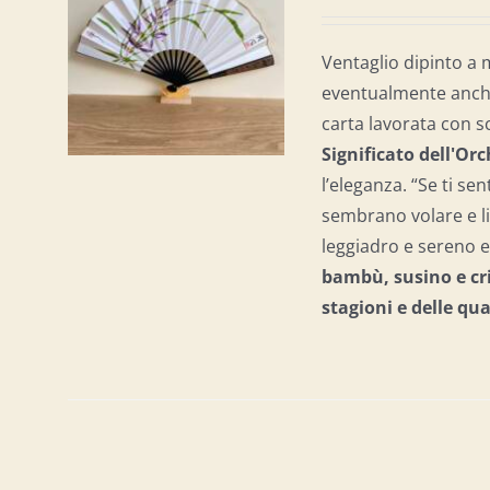
AL
/
Ventaglio dipinto a 
eventualmente anche 
carta lavorata con s
Significato dell'Or
l’eleganza. “Se ti sen
sembrano volare e li
leggiadro e sereno e 
bambù, susino e cri
stagioni e delle qu