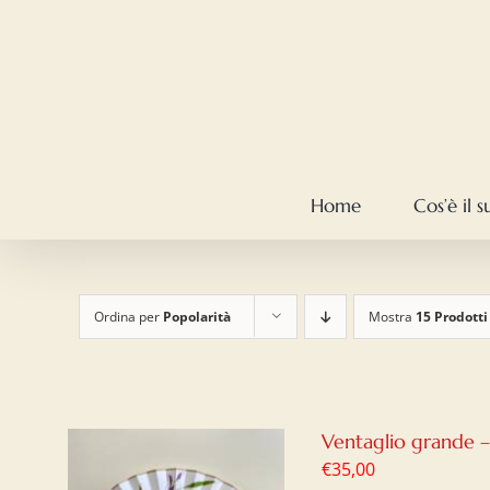
Salta
al
contenuto
Home
Cos’è il 
Ordina per
Popolarità
Mostra
15 Prodotti
Ventaglio grande 
€
35,00