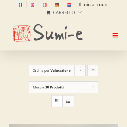
Salta
Il mio account
al
CARRELLO
contenuto
Ordina per
Valutazione
Mostra
30 Prodotti