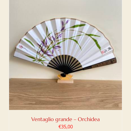
Ventaglio grande – Orchidea
€
35,00