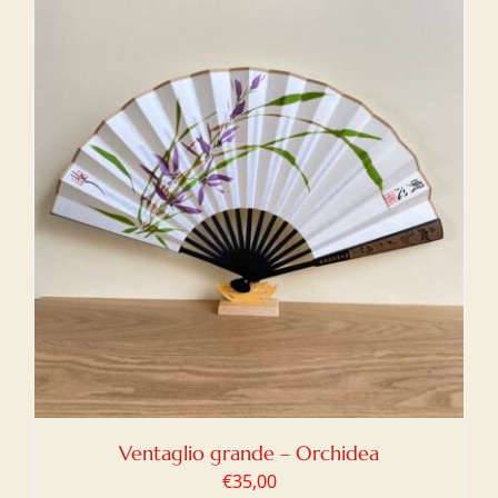
Ventaglio grande – Orchidea
€
35,00