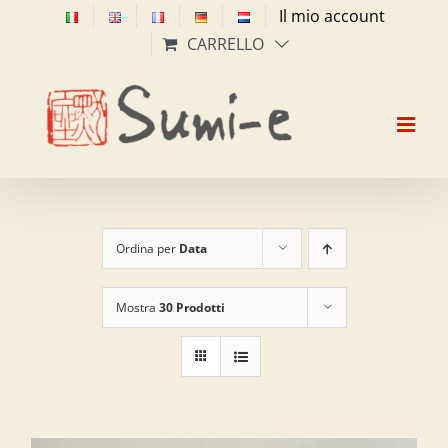
Salta
Il mio account
al
CARRELLO
contenuto
Ordina per
Data
Mostra
30 Prodotti