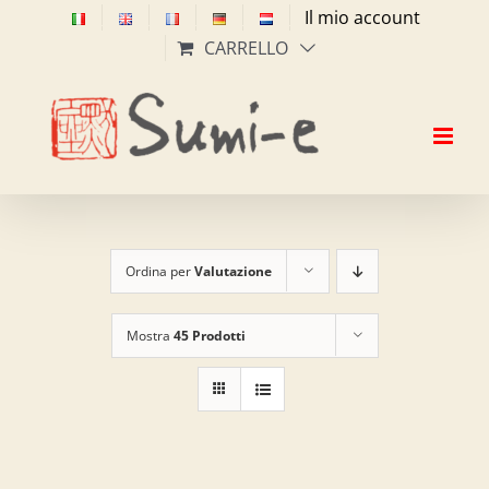
Salta
Il mio account
al
CARRELLO
contenuto
Ordina per
Valutazione
Mostra
45 Prodotti