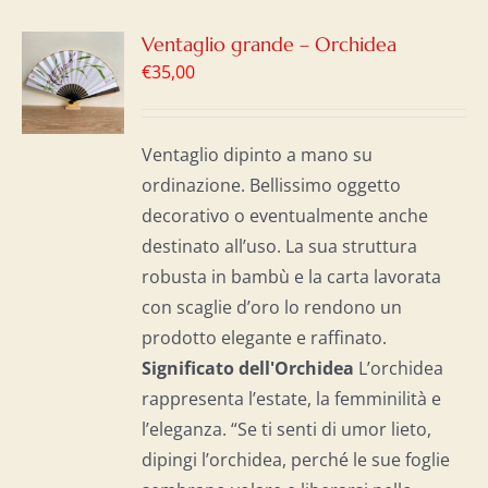
GI
Ventaglio grande – Orchidea
€
35,00
LO
I
Ventaglio dipinto a mano su
ordinazione. Bellissimo oggetto
decorativo o eventualmente anche
destinato all’uso. La sua struttura
robusta in bambù e la carta lavorata
con scaglie d’oro lo rendono un
prodotto elegante e raffinato.
Significato dell'Orchidea
L’orchidea
rappresenta l’estate, la femminilità e
l’eleganza. “Se ti senti di umor lieto,
dipingi l’orchidea, perché le sue foglie