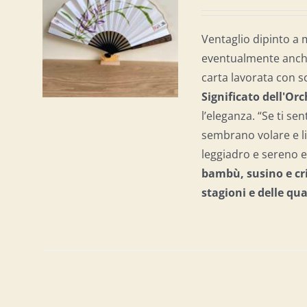
AL
/
Ventaglio dipinto a 
eventualmente anche 
carta lavorata con s
Significato dell'Or
l’eleganza. “Se ti sen
sembrano volare e li
leggiadro e sereno e 
bambù, susino e cri
stagioni e delle qu