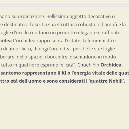
mano su ordinazione. Bellissimo oggetto decorativo o
destinato all’uso. La sua struttura robusta in bambù e la
caglie d’oro lo rendono un prodotto elegante e raffinato.
chidea
L’orchidea rappresenta l’estate, la femminilità e
ti di umor lieto, dipingi l’orchidea, perché le sue foglie
berarsi nello spazio, i boccioli si dischiudono in modo
tutto in quel fiore esprime felicità”. Chüeh Yin
Orchidea,
santemo rappresentano il KI o l’energia vitale delle qua
attro età dell’uomo e
sono considerati i 'quattro Nobili'.