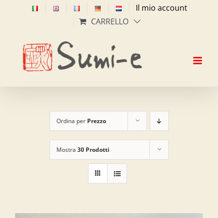
Salta
Il mio account
al
CARRELLO
contenuto
Ordina per
Prezzo
Mostra
30 Prodotti