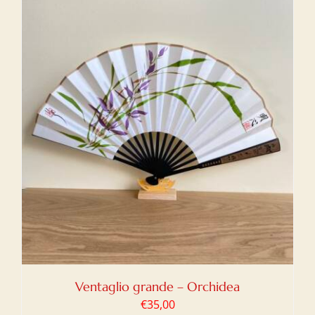
Ventaglio grande – Orchidea
€
35,00