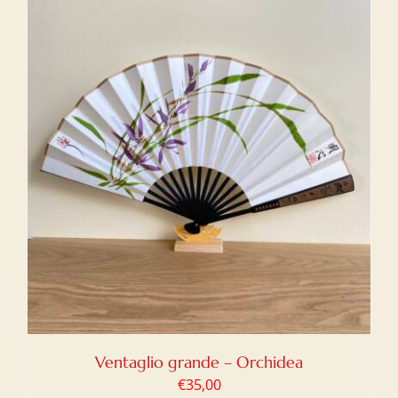
Ventaglio grande – Orchidea
€
35,00