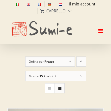
Salta
Il mio account
al
CARRELLO
contenuto
Ordina per
Prezzo
Mostra
15 Prodotti