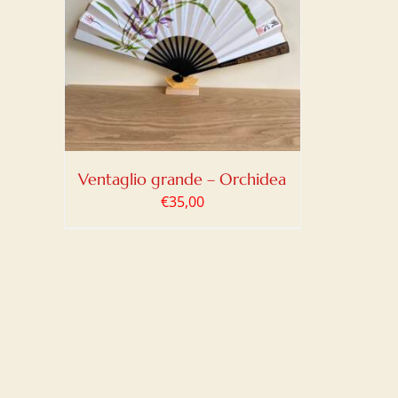
LO
/
Ventaglio grande – Orchidea
€
35,00