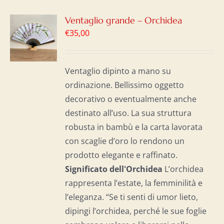
GI
Ventaglio grande – Orchidea
€
35,00
LO
I
Ventaglio dipinto a mano su
ordinazione. Bellissimo oggetto
decorativo o eventualmente anche
destinato all’uso. La sua struttura
robusta in bambù e la carta lavorata
con scaglie d’oro lo rendono un
prodotto elegante e raffinato.
Significato dell'Orchidea
L’orchidea
rappresenta l’estate, la femminilità e
l’eleganza. “Se ti senti di umor lieto,
dipingi l’orchidea, perché le sue foglie