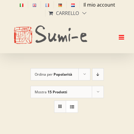
Salta
Il mio account
al
CARRELLO
contenuto
Ordina per
Popolarità
Mostra
15 Prodotti