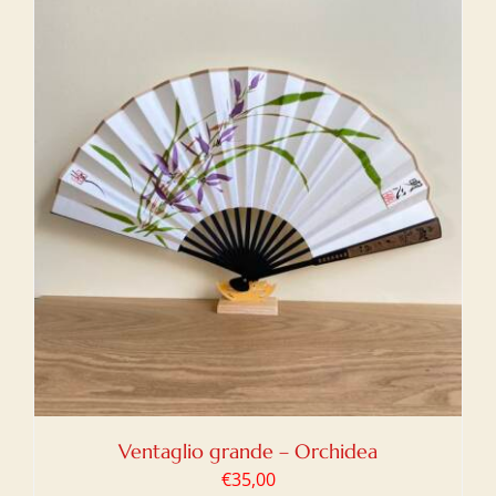
Ventaglio grande – Orchidea
€
35,00