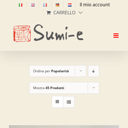
Salta
Il mio account
al
CARRELLO
contenuto
Ordina per
Popolarità
Mostra
45 Prodotti