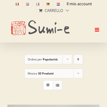
Salta
Il mio account
al
CARRELLO
contenuto
Ordina per
Popolarità
Mostra
30 Prodotti