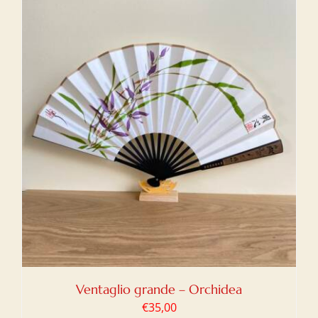
Ventaglio grande – Orchidea
€
35,00