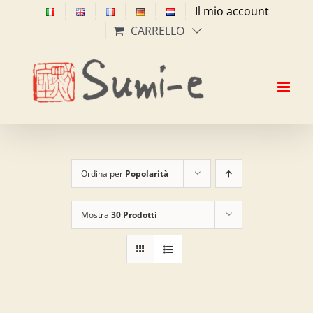
Salta
Il mio account
al
CARRELLO
contenuto
Ordina per
Popolarità
Mostra
30 Prodotti