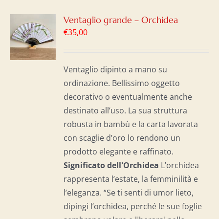
GI
Ventaglio grande – Orchidea
€
35,00
LO
I
Ventaglio dipinto a mano su
ordinazione. Bellissimo oggetto
decorativo o eventualmente anche
destinato all’uso. La sua struttura
robusta in bambù e la carta lavorata
con scaglie d’oro lo rendono un
prodotto elegante e raffinato.
Significato dell'Orchidea
L’orchidea
rappresenta l’estate, la femminilità e
l’eleganza. “Se ti senti di umor lieto,
dipingi l’orchidea, perché le sue foglie