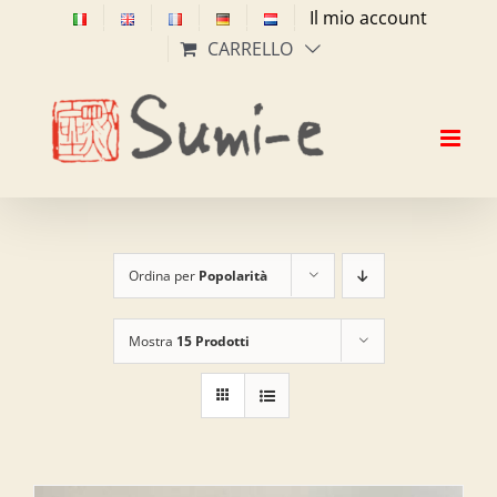
Salta
Il mio account
al
CARRELLO
contenuto
Ordina per
Popolarità
Mostra
15 Prodotti