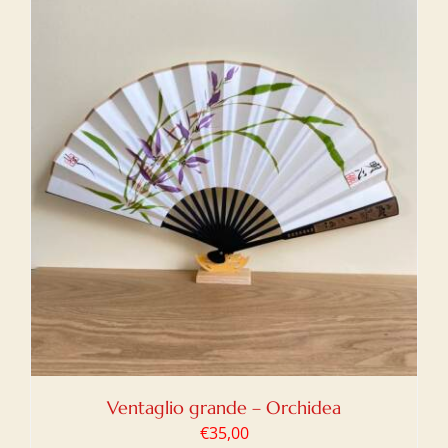
Ventaglio grande – Orchidea
€
35,00